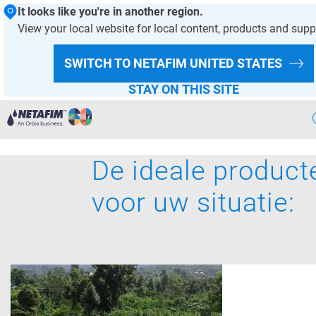
It looks like you're in another region.
View your local website for local content, products and supp
HOMEPAGE
PRODUCTEN & DIENSTEN
PRODUCTAANBOD
SWITCH TO NETAFIM
UNITED STATES
WATEROPSLAG
STAY ON THIS SITE
Precisie-irrigatie
De ideale product
Producten
& Diensten
voor uw situatie:
Teelt
& Irrigatie
E-Catalogus
Nieuws
Duurzaamheid