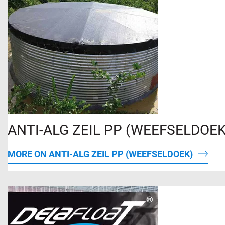
Over
ons
Contact
Vacatures
Dealer portal
ANTI-ALG ZEIL PP (WEEFSELDOEK
MORE ON ANTI-ALG ZEIL PP (WEEFSELDOEK)