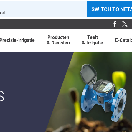
SWITCH TO NET
ort.
Producten
Teelt
Precisie-irrigatie
E-Catal
& Diensten
& Irrigatie
S