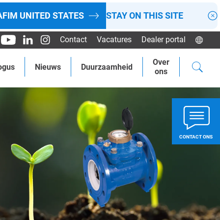
AFIM
UNITED STATES
STAY ON THIS SITE
Contact
Vacatures
Dealer portal
Over
ogus
Nieuws
Duurzaamheid
ons
CONTACT ONS