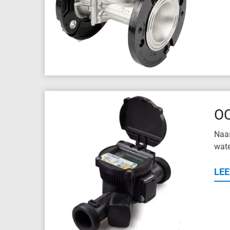
O
Naas
wate
LEE