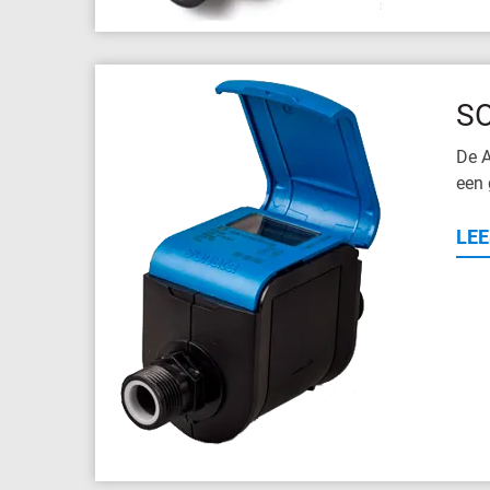
S
De A
een 
LE