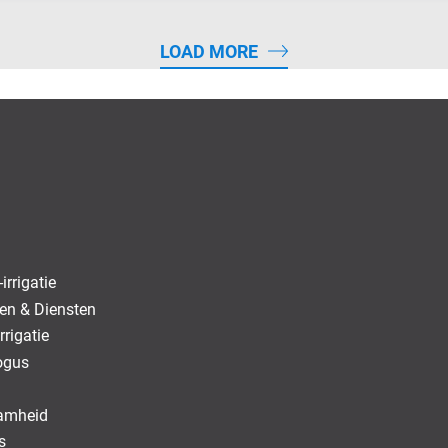
LOAD MORE
irrigatie
en & Diensten
rrigatie
ogus
amheid
s